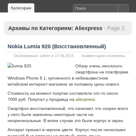
Категории
Архивы по Категориям:
Aliexpress
- Page 2
Nokia Lumia 920 (Восстановленный)
к
Опубликовано:
admin
в:
17.09.2015
Комментарии
отключены
записи
Обзор очень неплохого
Nokia
смартфона на платформе
Lumia
920
Windows Phone 8.1, купленного в небезызвестном
(Восстановленны
китайском интернет-магазине за половину цены нового.
Стоимость на момент покупки составляла что-то около
7000 руб. Покупал у продавца на
aliexpress
.
Смартфон восстановленный, что означает, что скорее всего
у него были заменены некоторые части на
неоригинальные. В моем случае это были корпус и экран.
Аппарат пришел в черном цвете. Корпус после нескольких
падений был заменен на желтый, опять же на